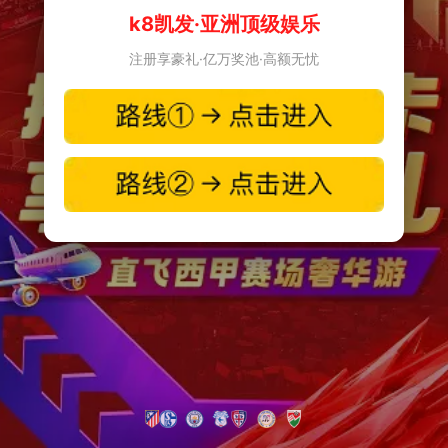
k8凯发·亚洲顶级娱乐
注册享豪礼·亿万奖池·高额无忧